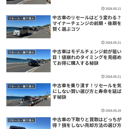
2026.05.21
中古車のリセールはどう変わる？
リセール・乗り換え
マイナーチェンジの前期・後期を
賢く選ぶコツ
2026.05.21
中古車はモデルチェンジ前が狙い
リセール・乗り換え
目！値崩れのタイミングを見極め
てお得に購入する秘訣
2026.05.21
中古車を乗り潰す！リセールを気
リセール・乗り換え
にしない賢い選び方と寿命を延ば
す秘訣
2026.05.20
中古車の下取りと買取はどっちが
リセール・乗り換え
得？損をしない売却方法の選び方