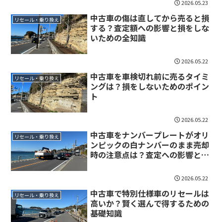
2026.05.23
中古車の傷は直してから売ると損
リセール・乗り換え
する？査定額への影響と損をしな
いための全知識
2026.05.22
中古車を車検切れ前に売るタイミ
リセール・乗り換え
ングは？損をしないためのポイン
ト
2026.05.22
中古車をナンバープレートがオリ
リセール・乗り換え
ンピックの白ナンバーのまま売却
時の注意点は？査定への影響と記
念に残す方法
2026.05.22
中古車で特別仕様車のリセールは
リセール・乗り換え
高いか？賢く選んで得するための
基礎知識