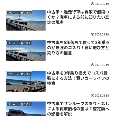
2026.05.19
中古車・過走行車は買取で値段つ
リセール・乗り換え
くか？廃車にする前に知りたい査
定の現実
2026.05.19
中古車を5年落ちで買って3年乗る
リセール・乗り換え
のが最強のコスパ！賢い選び方と
売り方の極意
2026.05.19
中古車を3年乗り換えでコスパ最
リセール・乗り換え
強にする方法！賢いカーライフの
極意
2026.05.18
中古車でサンルーフのあり・なし
リセール・乗り換え
による買取価格の差は？査定額へ
の影響を解説