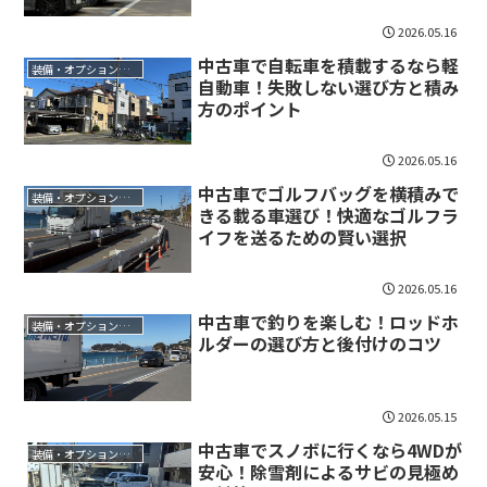
2026.05.16
中古車で自転車を積載するなら軽
装備・オプション・用途
自動車！失敗しない選び方と積み
方のポイント
2026.05.16
中古車でゴルフバッグを横積みで
装備・オプション・用途
きる載る車選び！快適なゴルフラ
イフを送るための賢い選択
2026.05.16
中古車で釣りを楽しむ！ロッドホ
装備・オプション・用途
ルダーの選び方と後付けのコツ
2026.05.15
中古車でスノボに行くなら4WDが
装備・オプション・用途
安心！除雪剤によるサビの見極め