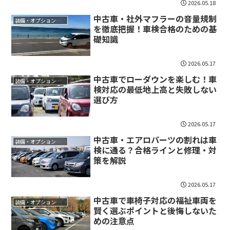
2026.05.18
中古車・社外マフラーの音量規制
装備・オプション・用途
を徹底把握！車検合格のための基
礎知識
2026.05.17
中古車でローダウンを楽しむ！車
装備・オプション・用途
検対応の最低地上高と失敗しない
選び方
2026.05.17
中古車・エアロパーツの割れは車
装備・オプション・用途
検に通る？合格ラインと修理・対
策を解説
2026.05.17
中古車で車椅子対応の福祉車両を
装備・オプション・用途
賢く選ぶポイントと後悔しないた
めの注意点