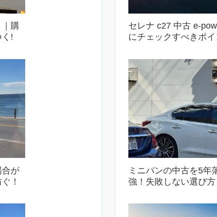
う｜購
セレナ c27 中古 e-
く!
にチェックすべきポイ
場合が
ミニバンの中古を5年
防ぐ！
強！失敗しない選び方