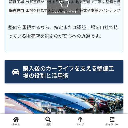
認証工場
分解整備ができる許可がある
地域密着で丁寧な整備を行う店
販売専門
工場を持たず外部に委託
店舗数や車種ラインナップが豊
スクロールできます
整備を重視するなら、指定または認証工場を自社で持
っている販売店を選ぶのが安心への近道です。
購入後のカーライフを支える整備工
場の役割と活用術
ホーム
検索
トップ
サイドバー