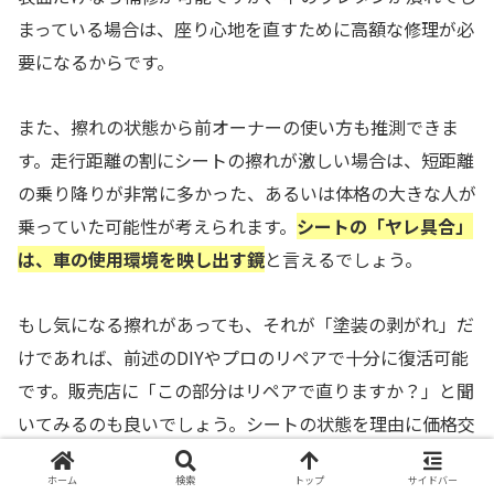
まっている場合は、座り心地を直すために高額な修理が必
要になるからです。
また、擦れの状態から前オーナーの使い方も推測できま
す。走行距離の割にシートの擦れが激しい場合は、短距離
の乗り降りが非常に多かった、あるいは体格の大きな人が
乗っていた可能性が考えられます。
シートの「ヤレ具合」
は、車の使用環境を映し出す鏡
と言えるでしょう。
もし気になる擦れがあっても、それが「塗装の剥がれ」だ
けであれば、前述のDIYやプロのリペアで十分に復活可能
です。販売店に「この部分はリペアで直りますか？」と聞
いてみるのも良いでしょう。シートの状態を理由に価格交
渉をしたり、納車までにリペアを依頼したりするのも中古
ホーム
検索
トップ
サイドバー
車選びのテクニックです。