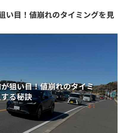
狙い目！値崩れのタイミングを見
前が狙い目！値崩れのタイミ
入する秘訣