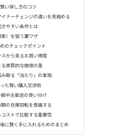
と賢い探し方のコツ
マイナーチェンジの違いを見極める
起きやすい条件とは
用車）を狙う裏ワザ
ためのチェックポイント
ンスから見るお買い得度
よる実質的な価値の差
読み取る「当たり」の車両
取った賢い購入交渉術
一般中古車店の使い分け
時期の在庫回転を意識する
ルコストで比較する重要性
前後に賢く手に入れるためのまとめ