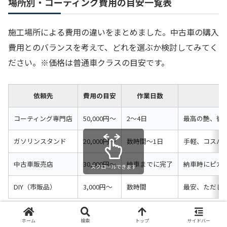
場所別・コーティング費用の目安一覧表
施工場所による費用の違いをまとめました。中古車の購入
費用とのバランスを考えて、どれを選ぶか検討してみてく
ださい。※価格は普通車クラスの目安です。
依頼先
費用の目安
作業日数
コーティング専門店
50,000円〜
2〜4日
最高の艶、徹
ガソリンスタンド
20,000円〜
数時間〜1日
手軽、コスパ
中古車販売店
30,000円〜
納車までに完了
納車時にピカ
スクロールできます
DIY（市販品）
3,000円〜
数時間
最安、ただし
ホーム
検索
トップ
サイドバー