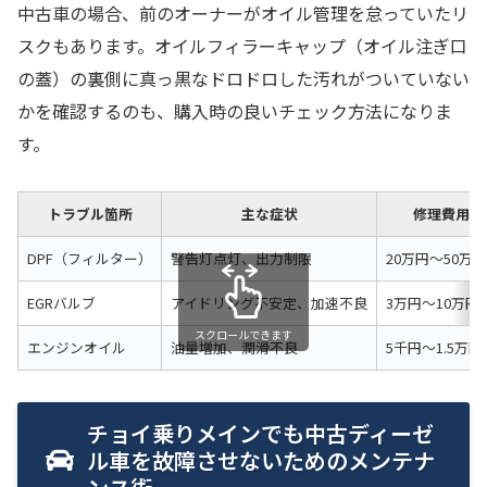
中古車の場合、前のオーナーがオイル管理を怠っていたリ
スクもあります。オイルフィラーキャップ（オイル注ぎ口
の蓋）の裏側に真っ黒なドロドロした汚れがついていない
かを確認するのも、購入時の良いチェック方法になりま
す。
トラブル箇所
主な症状
修理費用の
DPF（フィルター）
警告灯点灯、出力制限
20万円〜50万円
EGRバルブ
アイドリング不安定、加速不良
3万円〜10万円
スクロールできます
エンジンオイル
油量増加、潤滑不良
5千円〜1.5万
チョイ乗りメインでも中古ディーゼ
ル車を故障させないためのメンテナ