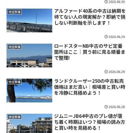
2026.06.30
アルファード40系の中古は納期を
特定車種
待てない人の現実解か？即納で損
しない判断軸を示します！
2026.06.29
ロードスターNB中古のサビ定番
特定車種
箇所はここ｜買う前に見る順番ま
で整理!
2026.06.29
ランドクルーザー250の中古転売
特定車種
価格はまだ高い｜相場差と買い時
を冷静に見極めよう！
2026.06.28
ジムニーJB64中古のプレ値が落
特定車種
ち着く時期はいつ？相場の読み方
と買い時を見極める！