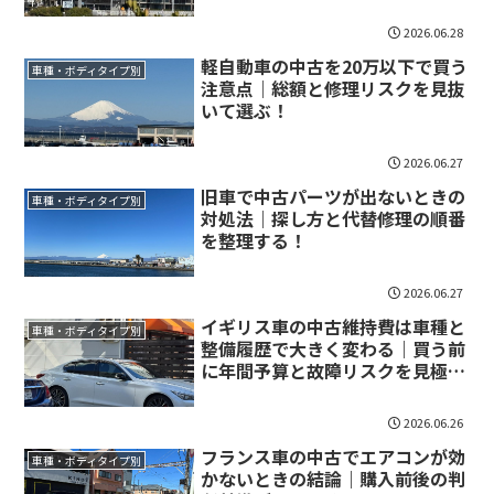
2026.06.28
軽自動車の中古を20万以下で買う
車種・ボディタイプ別
注意点｜総額と修理リスクを見抜
いて選ぶ！
2026.06.27
旧車で中古パーツが出ないときの
車種・ボディタイプ別
対処法｜探し方と代替修理の順番
を整理する！
2026.06.27
イギリス車の中古維持費は車種と
車種・ボディタイプ別
整備履歴で大きく変わる｜買う前
に年間予算と故障リスクを見極め
よう！
2026.06.26
フランス車の中古でエアコンが効
車種・ボディタイプ別
かないときの結論｜購入前後の判