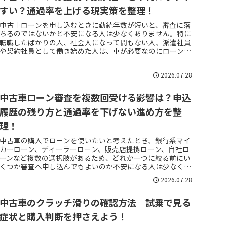
すい？通過率を上げる現実策を整理！
中古車ローンを申し込むときに勤続年数が短いと、審査に落
ちるのではないかと不安になる人は少なくありません。特に
転職したばかりの人、社会人になって間もない人、派遣社員
や契約社員として働き始めた人は、車が必要なのにローンを
組めるか判断できず、販売...
2026.07.28
中古車ローン審査を複数回受ける影響は？申込
履歴の残り方と通過率を下げない進め方を整
理！
中古車の購入でローンを使いたいと考えたとき、銀行系マイ
カーローン、ディーラーローン、販売店提携ローン、自社ロ
ーンなど複数の選択肢があるため、どれか一つに絞る前にい
くつか審査へ申し込んでもよいのか不安になる人は少なくあ
りません。特に一度審査に...
2026.07.28
中古車のクラッチ滑りの確認方法｜試乗で見る
症状と購入判断を押さえよう！