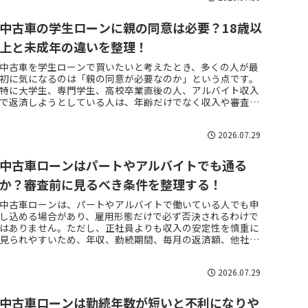
中古車の学生ローンに親の同意は必要？18歳以
上と未成年の違いを整理！
中古車を学生ローンで買いたいと考えたとき、多くの人が最
初に気になるのは「親の同意が必要なのか」という点です。
特に大学生、専門学生、高校卒業直後の人、アルバイト収入
で返済しようとしている人は、年齢だけでなく収入や審査条
件も関係するため、単純に...
2026.07.29
中古車ローンはパートやアルバイトでも通る
か？審査前に見るべき条件を整理する！
中古車ローンは、パートやアルバイトで働いている人でも申
し込める場合があり、雇用形態だけで必ず否決されるわけで
はありません。ただし、正社員よりも収入の安定性を慎重に
見られやすいため、年収、勤続期間、毎月の返済額、他社借
入、過去の支払い状況をま...
2026.07.29
中古車ローンは勤続年数が短いと不利になりや