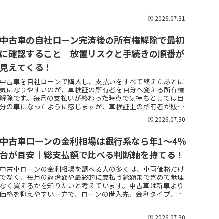
に中古車ローンは、銀行の...
2026.07.31
中古車の自社ローン完済後の所有権解除で最初
に確認すること｜放置リスクと手続きの順番が
見えてくる！
中古車を自社ローンで購入し、支払いをすべて終えたあとに
気になりやすいのが、車検証の所有者を自分へ変える所有権
解除です。毎月の支払いが終わった時点で気持ちとしては自
分の車になったように感じますが、車検証上の所有者が販売
店や関連会社のままなら、...
2026.07.30
中古車ローンの金利相場は銀行系なら年1〜4％
台が目安｜総支払額で比べる判断軸を持てる！
中古車ローンの金利相場を調べる人の多くは、車両価格だけ
でなく、毎月の返済額や最終的に支払う総額まで含めて無理
なく買えるかを知りたいと考えています。中古車は新車より
価格を抑えやすい一方で、ローンの借入先、金利タイプ、返
済期間、保証料、所有権の...
2026.07.30