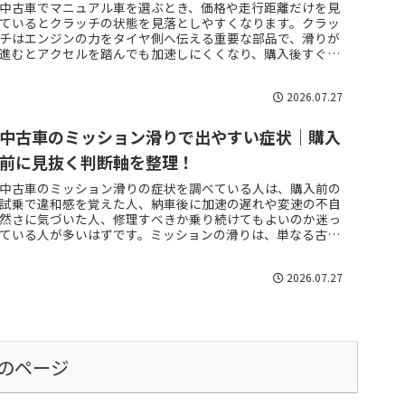
中古車でマニュアル車を選ぶとき、価格や走行距離だけを見
ているとクラッチの状態を見落としやすくなります。クラッ
チはエンジンの力をタイヤ側へ伝える重要な部品で、滑りが
進むとアクセルを踏んでも加速しにくくなり、購入後すぐに
大きな整備費用が必要にな...
2026.07.27
中古車のミッション滑りで出やすい症状｜購入
前に見抜く判断軸を整理！
中古車のミッション滑りの症状を調べている人は、購入前の
試乗で違和感を覚えた人、納車後に加速の遅れや変速の不自
然さに気づいた人、修理すべきか乗り続けてもよいのか迷っ
ている人が多いはずです。ミッションの滑りは、単なる古さ
や乗り味の癖で片づけにく...
2026.07.27
のページ