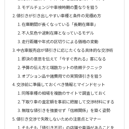
モデルチェンジや車検時期の重なりを狙う
値引きが引き出しやすい車種と条件の見極め方
在庫期間が長くなっている「長期在庫車」
不人気色や過剰在庫となっているモデル
走行距離や年式の区切りによる価格の変動
中古車販売店が値引きに応じたくなる具体的な交渉術
即決の意思を伝えて「今すぐ売れる」客になる
予算の伝え方と端数カットの依頼テクニック
オプション品や諸費用での実質値引きを狙う
交渉前に準備しておくべき情報とマインドセット
同等車種の相場を複数のサイトで調査しておく
下取り車の査定額を事前に把握して交渉材料にする
無理な値引きを強要せず「信頼関係」を築く姿勢
値引き交渉で失敗しないための注意点とマナー
そもそも「値引き不可」の店舗や車両があることを