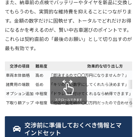
また、納車前の点検でバッテリーやタイヤを新品に交換し
てもらうのも、実質的な維持費を抑えることにつながりま
す。金額の数字だけに固執せず、トータルでどれだけお得
になるかを考えるのが、賢い中古車選びのポイントです。
これらは契約直前の「最後のお願い」として切り出すのが
最も有効です。
交渉の項目
難易度
効果的な切り出し方
車両本体価格
高め
「即決するので〇〇万円になりませんか？」
諸費用の端数
低め
「キリの良い数字にしてくれたら決めます」
オプション追加
中程度
「ドラレコを付けてくれるなら納得できます」
スクロールできます
下取り額アップ
中程度
「他店の査定額が〇〇万円だったので合わせられ
交渉前に準備しておくべき情報とマ
インドセット