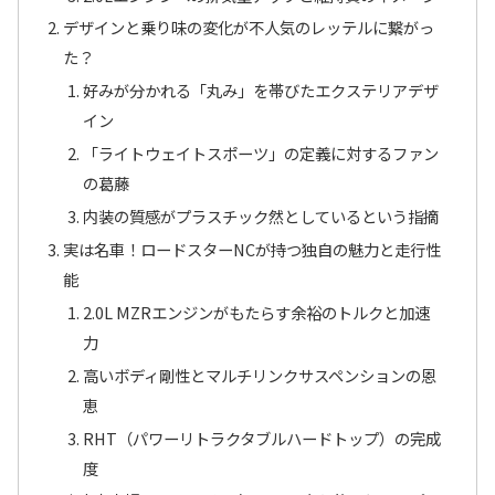
デザインと乗り味の変化が不人気のレッテルに繋がっ
た？
好みが分かれる「丸み」を帯びたエクステリアデザ
イン
「ライトウェイトスポーツ」の定義に対するファン
の葛藤
内装の質感がプラスチック然としているという指摘
実は名車！ロードスターNCが持つ独自の魅力と走行性
能
2.0L MZRエンジンがもたらす余裕のトルクと加速
力
高いボディ剛性とマルチリンクサスペンションの恩
恵
RHT（パワーリトラクタブルハードトップ）の完成
度