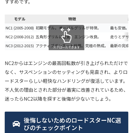
すすめです。
モデル
特徴
お
NC1 (2005-2008)
初期モデル。オーバルグリルが特徴。
最も安価。
NC2 (2008-2012)
五角形グリルに変更。エンジン改良。
走りとデザ
NC3 (2012-2015)
アクティブボンネット採用。究極の熟成。
最新の完成
スクロールできます
NC2からはエンジンの最高回転数が引き上げられただけで
なく、サスペンションのセッティングも見直され、よりロ
ードスターらしい軽快なハンドリングが復活しています。
不人気の理由とされた部分が着実に改善されているため、
迷ったらNC2以降を探すと後悔が少ないでしょう。
後悔しないためのロードスターNC選
びのチェックポイント