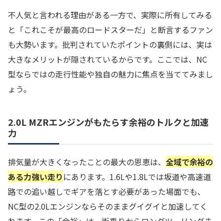
不人気と言われる理由がある一方で、実際に所有してみる
と「これこそが最高のロードスターだ」と断言するファン
も大勢います。批判されていたポイントの裏側には、実は
大きなメリットが隠されているからです。ここでは、NC
型ならではの走行性能や独自の魅力に焦点を当ててみまし
ょう。
2.0L MZRエンジンがもたらす余裕のトルクと加速
力
排気量が大きくなったことの最大の恩恵は、
全域で余裕の
ある力強い走り
にあります。1.6Lや1.8Lでは坂道や高速道
路での追い越しでギアを落とす必要があった場面でも、
NC型の2.0Lエンジンならそのままグイグイと加速してく
れます。この「余裕」は、街乗りからロングツーリングま