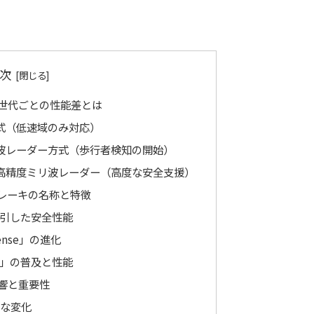
次
世代ごとの性能差とは
式（低速域のみ対応）
波レーダー方式（歩行者検知の開始）
高精度ミリ波レーダー（高度な安全支援）
レーキの名称と特徴
引した安全性能
Sense」の進化
NG」の普及と性能
響と重要性
な変化