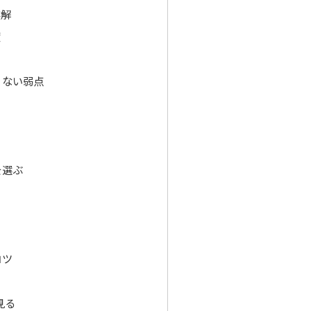
実解
度
くない弱点
を選ぶ
コツ
見る