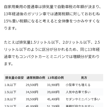
自家用乗用の普通車は排気量で自動車税の年額が決まり、
13年経過後のガソリン車では通常税額に対しておおむね
15％重い税額になると考えると全体像をつかみやすくな
ります。
たとえば排気量1.5リットル以下、2.0リットル以下、2.5
リットル以下のように区分が分かれるため、同じ13年経
過車でもコンパクトカーとミニバンでは増額分が変わり
ます。
排気量の目安
通常税額の例
13年超の例
見方
1.0L以下
29,500円
33,900円
小型車でも増える
1.5L以下
34,500円
39,600円
人気中古車で多い
2.0L以下
39,500円
45,400円
セダンやミニバンで多い
2.5L以下
45,000円
51,700円
差額が目立ちやすい