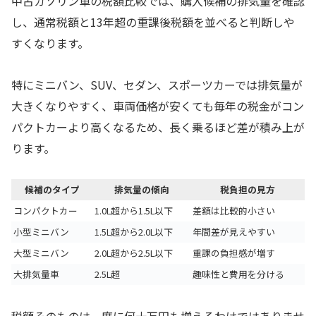
中古ガソリン車の税額比較では、購入候補の排気量を確認
し、通常税額と13年超の重課後税額を並べると判断しや
すくなります。
特にミニバン、SUV、セダン、スポーツカーでは排気量が
大きくなりやすく、車両価格が安くても毎年の税金がコン
パクトカーより高くなるため、長く乗るほど差が積み上が
ります。
候補のタイプ
排気量の傾向
税負担の見方
コンパクトカー
1.0L超から1.5L以下
差額は比較的小さい
小型ミニバン
1.5L超から2.0L以下
年間差が見えやすい
大型ミニバン
2.0L超から2.5L以下
重課の負担感が増す
大排気量車
2.5L超
趣味性と費用を分ける
税額そのものは一度に何十万円も増えるわけではありませ