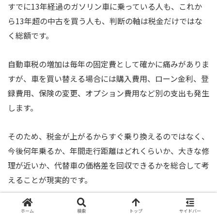
すでに13年経過のガソリン車に乗っている人も、これか
ら13年超の中古を買う人も、判断の軸は税金だけではな
く総額です。
自動車税の増加は毎年の固定費として確かに痛みがありま
すが、車を買い替える場合には購入費用、ローン金利、登
録費用、保険の変更、オプション費用など別の支出も発生
します。
そのため、税金が上がるからすぐ乗り換えるのではなく、
今後何年乗るか、年間走行距離はどれくらいか、大きな修
理が近いか、代替車の価格差を回収できるかを総合して考
えることが現実的です。
税金だけで手放さない
ホーム
検索
トップ
サイドバー