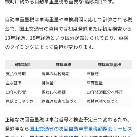
検時に納める自動車重量税も重要な確認項目です。
自動車重量税は車両重量や車検期間に応じて計算される税
金で、国土交通省の資料では初度登録または初度検査から
13年経過、18年経過という区分が設けられており、車検
のタイミングによって負担が変わります。
確認項目
自動車税
自動車重量税
支払う時期
毎年の納税時期
車検時
主な基準
排気量
車両重量
13年の影響
概ね15％重課
13年経過区分へ移行
見落としやすさ
納税通知書で気づく
車検見積で気づく
正確な次回重量税は車台番号と検査予定日で変わるため、
登録車なら
国土交通省の次回自動車重量税額照会サービス