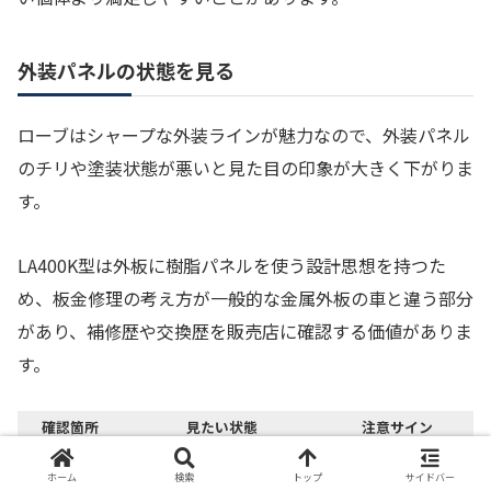
外装パネルの状態を見る
ローブはシャープな外装ラインが魅力なので、外装パネル
のチリや塗装状態が悪いと見た目の印象が大きく下がりま
す。
LA400K型は外板に樹脂パネルを使う設計思想を持つた
め、板金修理の考え方が一般的な金属外板の車と違う部分
があり、補修歴や交換歴を販売店に確認する価値がありま
す。
確認箇所
見たい状態
注意サイン
フロント
左右の隙間が均一
片側だけ広い
ホーム
検索
トップ
サイドバー