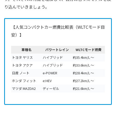
り込んでいきましょう。
【人気コンパクトカー燃費比較表（WLTCモード目
安）】
車種名
パワートレイン
WLTCモード燃費
トヨタ ヤリス
ハイブリッド
約35.4km/L 〜
トヨタ アクア
ハイブリッド
約33.6km/L 〜
日産 ノート
e-POWER
約28.4km/L 〜
ホンダ フィット
e:HEV
約27.2km/L 〜
マツダ MAZDA2
ディーゼル
約21.6km/L 〜