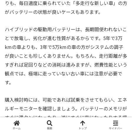
りも、毎日適度に乗られていた「多走行な新しい車」の方
がバッテリーの状態が良いケースもあります。
ハイブリッドの駆動用バッテリーは、長期間使われないこ
とで放電し、劣化が進む性質があるからです。5年で3万
kmの車よりも、3年で5万kmの車の方がシステムの調子
が良いことも珍しくありません。もちろん、走行距離が多
すぎれば足回りなどの消耗は進みますが、燃費性能という
観点では、極端に走っていない古い車には注意が必要で
す。
購入検討時には、可能であれば試乗をさせてもらい、エネ
ルギーモニターを確認しましょう。バッテリーのメモリが
すぐに満タンになったり、逆にすぐに空になったりする場
合は、バッテリーの容量が低下しているサインかもしれま
ホーム
検索
トップ
サイドバー