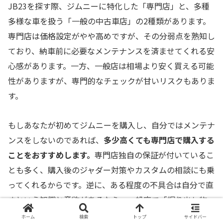
JB23を探す際、ジムニーに特化した「専門店」と、多種
多様な車を扱う「一般の中古車店」の2種類があります。
専門店は価格設定がやや高めですが、その分弱点を熟知し
ており、納車前に必要なメンテナンスを済ませてくれる安
心感があります。一方、一般店は相場より安く買える可能
性がありますが、専門的なチェックが甘いリスクもありま
す。
もしあなたが初めてジムニーを購入し、自分ではメンテナ
ンスをしないのであれば、
多少高くても専門店で購入する
ことをおすすめします。
専門店独自の保証が付いているこ
とも多く、購入後のジャダー対策やカスタムの相談にも乗
ってくれるからです。逆に、ある程度の不具合は自分で直
すという知識と意欲があるなら、一般店で「掘り出し物」
を探すのも楽しみの一つでしょう。
ホーム
検索
トップ
サイドバー