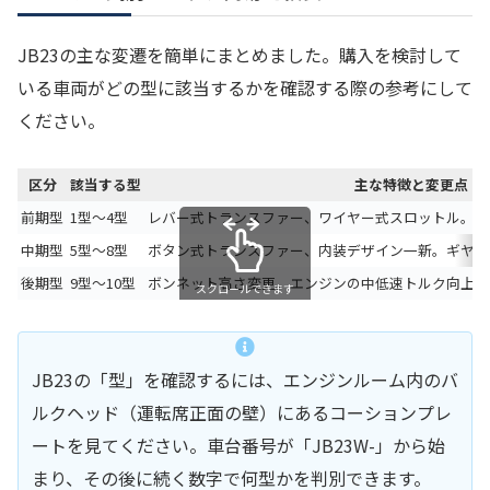
JB23の主な変遷を簡単にまとめました。購入を検討して
いる車両がどの型に該当するかを確認する際の参考にして
ください。
区分
該当する型
主な特徴と変更点
前期型
1型〜4型
レバー式トランスファー、ワイヤー式スロットル。初期
中期型
5型〜8型
ボタン式トランスファー、内装デザイン一新。ギヤ比
後期型
9型〜10型
ボンネット高さ変更。エンジンの中低速トルク向上。
スクロールできます
JB23の「型」を確認するには、エンジンルーム内のバ
ルクヘッド（運転席正面の壁）にあるコーションプレ
ートを見てください。車台番号が「JB23W-」から始
まり、その後に続く数字で何型かを判別できます。