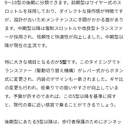
9〜10型の後期に分類できます。前期型はワイヤー式のス
ロットルを採用しており、ダイレクトな操作感が特徴です
が、設計が古いためメンテナンスに手間がかかる面があり
ます。中期型以降は電制スロットルや改良型トランスファ
ーが採用され、信頼性と快適性が向上しました。中期型以
降が現在の主流です。
特に大きな境目となるのが
5型
です。このタイミングでト
ランスファー（駆動切り替え機構）がレバー式からボタン
式に変更され、内装のデザインも一新されました。ギヤ比
の変更も行われ、街乗りでの扱いやすさが向上していま
す。予算が許すのであれば、この5型以降を基準に探す
と、現代の車に近い感覚で乗ることができるでしょう。
後期型にあたる9型以降は、歩行者保護のためにボンネッ