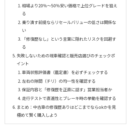
相場より20％〜50％安い価格で上位グレードを狙え
る
乗り潰す前提ならリセールバリューの低さは関係な
い
「修復歴なし」という言葉に隠れたリスクを回避す
る
失敗しないための現車確認と販売店選びのチェックポ
イント
車両状態評価書（鑑定書）を必ずチェックする
左右の隙間（チリ）の均一性を確認する
保証内容と「修復歴を正直に話す」営業担当者か
走行テストで直進性とブレーキ時の挙動を確認する
まとめ：中古車の修復歴ありはどこまでならokかを見
極めて賢く購入しよう