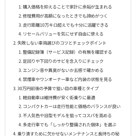
購入価格を抑えることで家計に余裕が生まれる
修理費用が高額になったときでも諦めがつく
走行距離10万キロ超えでも十分に活躍できる
リセールバリューを気にせず自由に使える
失敗しない車両選びのコツとチェックポイント
整備記録簿（サービス記録）の有無を確認する
足回りや下回りのサビを念入りにチェック
エンジン音や異臭がないか五感で確かめる
禁煙車やワンオーナー車など内装の状態を見る
30万円前後の予算で狙い目の車種とタイプ
軽自動車は維持費が安く街乗りに最適
コンパクトカーは走行性能と価格のバランスが良い
不人気色や旧型モデルを狙ってコスパを高める
多走行車でも「しっかり整備された個体」を選ぶ
乗り潰すために欠かせないメンテナンスと長持ちの秘