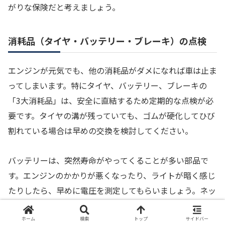
がりな保険だと考えましょう。
消耗品（タイヤ・バッテリー・ブレーキ）の点検
エンジンが元気でも、他の消耗品がダメになれば車は止ま
ってしまいます。特にタイヤ、バッテリー、ブレーキの
「3大消耗品」は、安全に直結するため定期的な点検が必
要です。タイヤの溝が残っていても、ゴムが硬化してひび
割れている場合は早めの交換を検討してください。
バッテリーは、突然寿命がやってくることが多い部品で
す。エンジンのかかりが悪くなったり、ライトが暗く感じ
たりしたら、早めに電圧を測定してもらいましょう。ネッ
ト通販で安価なバッテリーを購入し、自分で、あるいは持
ち込み可能なショップで交換すれば、費用を大幅に抑える
ホーム
検索
トップ
サイドバー