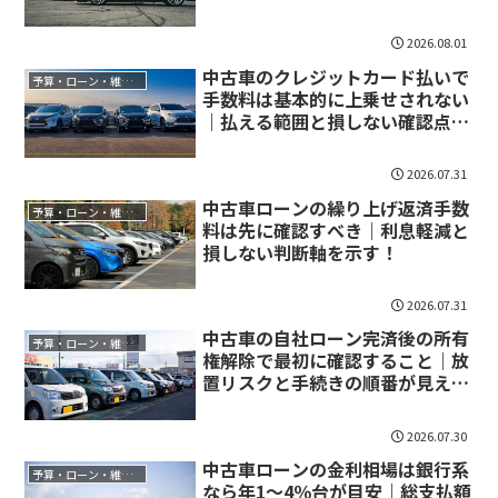
2026.08.01
中古車のクレジットカード払いで
予算・ローン・維持費
手数料は基本的に上乗せされない
｜払える範囲と損しない確認点を
押さえよう！
2026.07.31
中古車ローンの繰り上げ返済手数
予算・ローン・維持費
料は先に確認すべき｜利息軽減と
損しない判断軸を示す！
2026.07.31
中古車の自社ローン完済後の所有
予算・ローン・維持費
権解除で最初に確認すること｜放
置リスクと手続きの順番が見えて
くる！
2026.07.30
中古車ローンの金利相場は銀行系
予算・ローン・維持費
なら年1〜4％台が目安｜総支払額