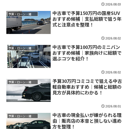
2026.08.03
中古車で予算150万円の国産SUV
予算・ローン・維持費
おすすめ候補｜支払総額で狙う年
式と注意点を整理！
2026.08.02
中古車で予算100万円のミニバン
予算・ローン・維持費
おすすめ候補｜家族向けに総額で
選ぶコツを紹介！
2026.08.02
予算30万円コミコミで狙える中古
予算・ローン・維持費
軽自動車おすすめ｜候補と総額の
見方が具体的にわかる！
2026.08.01
中古車の現金払いが嫌がられる理
予算・ローン・維持費
由｜販売店の本音と損しない進め
方を整理！