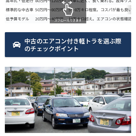
高年式・低走行
80万円〜120万円
新車に近く、長く乗れる。故障リスク
標準的な中古車
50万円〜80万円
5〜8万キロ程度。コスパが最も良い。
低予算モデル
20万円〜40万円
10万キロ超え。エアコンの状態確認
スクロールできます
中古のエアコン付き軽トラを選ぶ際
のチェックポイント