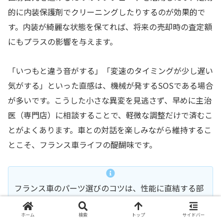
的に内装保護剤でクリーニングしたりするのが効果的で
す。内装が綺麗な状態を保てれば、将来の売却時の査定額
にもプラスの影響を与えます。
「いつもと違う音がする」「変速のタイミングが少し遅い
気がする」といった直感は、機械が発するSOSである場合
が多いです。こうした小さな異変を見逃さず、早めに主治
医（専門店）に相談することで、軽微な調整だけで済むこ
とがよくあります。車との対話を楽しみながら維持するこ
とこそ、フランス車ライフの醍醐味です。
フランス車のパーツ選びのコツは、性能に直結する部
分はケチらず、消耗品は賢くOEMを活用することで
ホーム
検索
トップ
サイドバー
す。特にエンジンオイルだけは、推奨グレードを守る