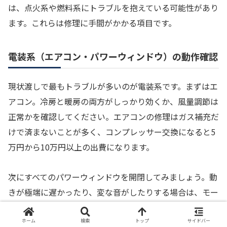
は、点火系や燃料系にトラブルを抱えている可能性があり
ます。これらは修理に手間がかかる項目です。
電装系（エアコン・パワーウィンドウ）の動作確認
現状渡しで最もトラブルが多いのが電装系です。まずはエ
アコン。冷房と暖房の両方がしっかり効くか、風量調節は
正常かを確認してください。エアコンの修理はガス補充だ
けで済まないことが多く、コンプレッサー交換になると5
万円から10万円以上の出費になります。
次にすべてのパワーウィンドウを開閉してみましょう。動
きが極端に遅かったり、変な音がしたりする場合は、モー
ターが寿命に近い証拠です。また、電動ミラーの調整や、
オーディオ、ナビゲーションが正しく作動するかも一つず
ホーム
検索
トップ
サイドバー