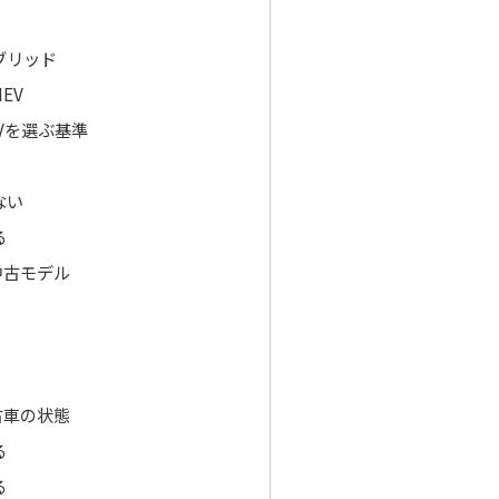
ブリッド
EV
Vを選ぶ基準
ない
る
中古モデル
古車の状態
る
る