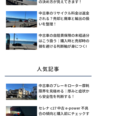
の決め方が見えてきます！
中古車のリサイクル料金は返金
される？売却と廃車と輸出の扱
いを整理！
中古車の自賠責保険の未経過分
はこう扱う｜購入時と売却時の
損を避ける判断軸が身につく!
人気記事
中古車のブレーキローター摩耗
限界を見極める｜厚みと症状か
ら安全性を判断する！
セレナ c27 中古 e-power 不具
合の傾向と購入前にチェックす