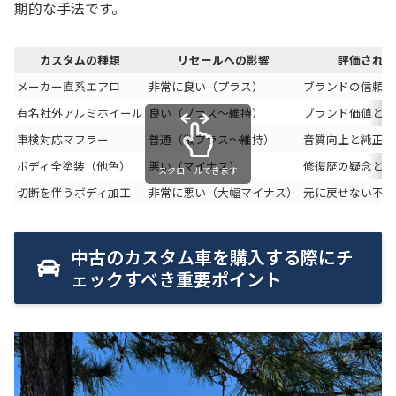
期的な手法です。
カスタムの種類
リセールへの影響
評価される
メーカー直系エアロ
非常に良い（プラス）
ブランドの信頼性
有名社外アルミホイール
良い（プラス〜維持）
ブランド価値とデ
車検対応マフラー
普通（微プラス〜維持）
音質向上と純正パ
ボディ全塗装（他色）
悪い（マイナス）
修復歴の疑念と好
スクロールできます
切断を伴うボディ加工
非常に悪い（大幅マイナス）
元に戻せない不可
中古のカスタム車を購入する際にチ
ェックすべき重要ポイント