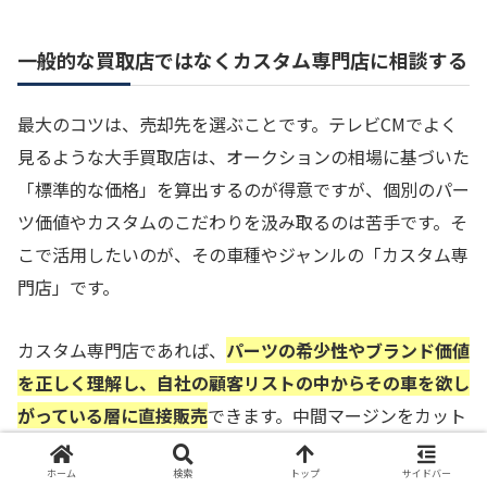
一般的な買取店ではなくカスタム専門店に相談する
最大のコツは、売却先を選ぶことです。テレビCMでよく
見るような大手買取店は、オークションの相場に基づいた
「標準的な価格」を算出するのが得意ですが、個別のパー
ツ価値やカスタムのこだわりを汲み取るのは苦手です。そ
こで活用したいのが、その車種やジャンルの「カスタム専
門店」です。
カスタム専門店であれば、
パーツの希少性やブランド価値
を正しく理解し、自社の顧客リストの中からその車を欲し
がっている層に直接販売
できます。中間マージンをカット
し、カスタムの内容をプラスの価値として評価してくれる
ホーム
検索
トップ
サイドバー
ため、大手より数十万円高い査定が出ることも珍しくあり