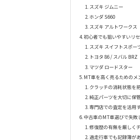
スズキ ジムニー
ホンダ S660
スズキ アルトワークス
初心者でも狙いやすいリセ
スズキ スイフトスポー
トヨタ 86 / スバル BRZ
マツダ ロードスター
MT車を高く売るためのメ
クラッチの消耗状態を
純正パーツを大切に保
専門店での査定を活用
中古車のMT車選びで失敗
修復歴の有無を厳しく
過走行車でも記録簿が