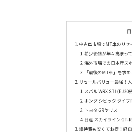
目
中古車市場でMT車のリセ
希少価値が年々高まっ
海外市場での日本産ス
「最後のMT車」を求め
リセールバリュー最強！人
スバル WRX STI (EJ2
ホンダ シビック タイプ
トヨタ GRヤリス
日産 スカイライン GT-R
維持費も安くてお得！軽自