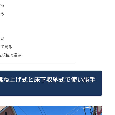
する
行う
る
ない
せて見る
先順位で選ぶ
跳ね上げ式と床下収納式で使い勝手