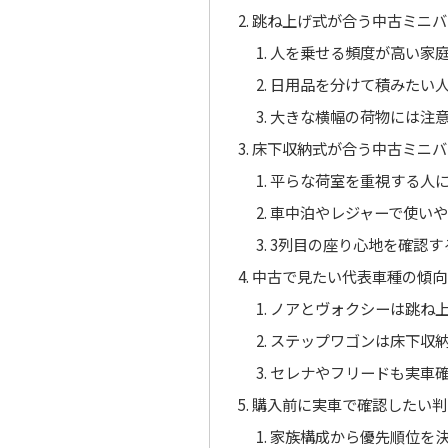
跳ね上げ式が合う中古ミニバ
人を乗せる頻度が高い家
日用品を分けて積みたい
大きな横幅の荷物には注
床下収納式が合う中古ミニバ
平らな荷室を重視する人
車中泊やレジャーで使い
3列目の座り心地を確認す
中古で見たい代表車種の傾向
ノアとヴォクシーは跳ね
ステップワゴンは床下収
セレナやフリードも実車
購入前に実車で確認したい判
家族構成から優先順位を