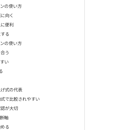
ンの使い方
庭に向く
人に便利
意する
ンの使い方
に合う
やすい
る
上げ式の代表
納式で比較されやすい
確認が大切
断軸
決める