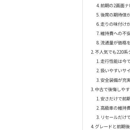
前期の2画面ナ
後席の期待値
走りの味付け
維持費への不
流通量が価格
不人気でも220
走行性能は今
扱いやすいサ
安全装備が充
中古で後悔しやす
安さだけで前
高級車の維持
リセールだけ
グレードと前期後