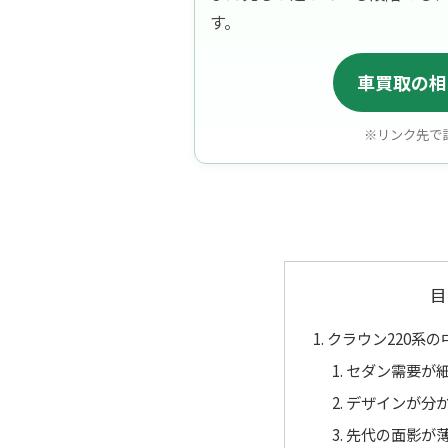
す。
車買取の相
※リンク先で
目
クラウン220系
セダン需要が
デザインが分
先代の面影が