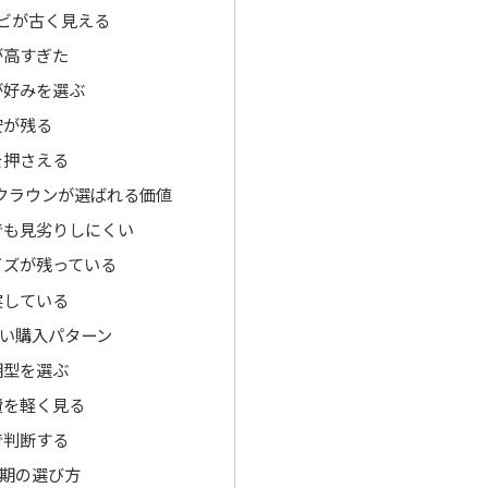
ビが古く見える
が高すぎた
が好みを選ぶ
安が残る
を押さえる
系クラウンが選ばれる価値
でも見劣りしにくい
イズが残っている
実している
い購入パターン
期型を選ぶ
費を軽く見る
で判断する
期の選び方