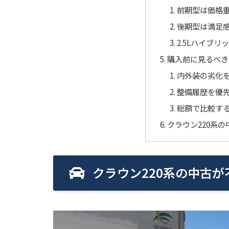
前期型は価格
後期型は満足
2.5Lハイブ
購入前に見るべき
内外装の劣化
整備履歴を優
総額で比較す
クラウン220系
クラウン220系の中古