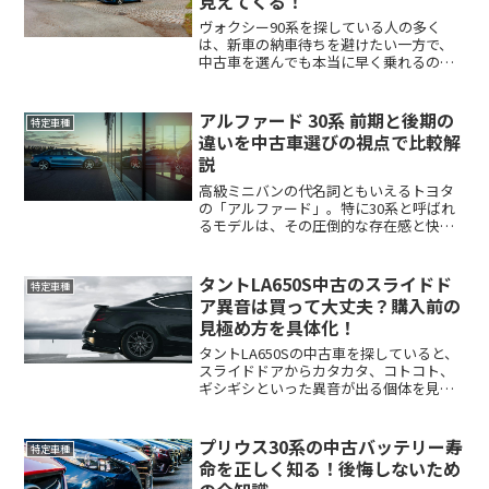
見えてくる！
ヴォクシー90系を探している人の多く
は、新車の納車待ちを避けたい一方で、
中古車を選んでも本当に早く乗れるの
か、価格が高すぎないのか、装備や保証
で損をしないのかという不安を抱えてい
ます。90系は現行型として人気が高く、
アルファード 30系 前期と後期の
特定車種
ファミリーカーとしての使...
違いを中古車選びの視点で比較解
説
高級ミニバンの代名詞ともいえるトヨタ
の「アルファード」。特に30系と呼ばれ
るモデルは、その圧倒的な存在感と快適
性から、中古車市場でも非常に高い人気
を誇っています。しかし、中古車を探し
ていると必ず直面するのが「前期型」と
タントLA650S中古のスライドド
特定車種
「後期型」という区別で...
ア異音は買って大丈夫？購入前の
見極め方を具体化！
タントLA650Sの中古車を探していると、
スライドドアからカタカタ、コトコト、
ギシギシといった異音が出る個体を見つ
けて不安になる人は少なくありません。
タントは大きく開くミラクルオープンド
アとスライドドアの使い勝手が魅力です
プリウス30系の中古バッテリー寿
特定車種
が、乗り降りの回数...
命を正しく知る！後悔しないため