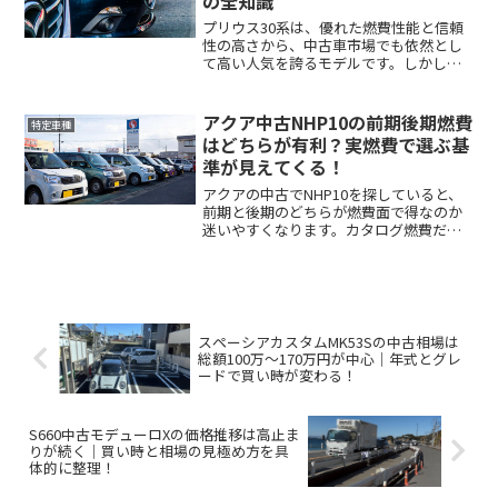
の全知識
プリウス30系は、優れた燃費性能と信頼
性の高さから、中古車市場でも依然とし
て高い人気を誇るモデルです。しかし、
中古で購入を検討する際に最も気になる
のが、ハイブリッド車特有のバッテリー
寿命ではないでしょうか。「中古で買っ
アクア中古NHP10の前期後期燃費
特定車種
た直後に高額な修理代が...
はどちらが有利？実燃費で選ぶ基
準が見えてくる！
アクアの中古でNHP10を探していると、
前期と後期のどちらが燃費面で得なのか
迷いやすくなります。カタログ燃費だけ
を見ると、年式やグレードによって
35.4km/L、37.0km/L、38.0km/L、
34.4km/Lなど複数の数字が出てくるた...
スペーシアカスタムMK53Sの中古相場は
総額100万～170万円が中心｜年式とグレ
ードで買い時が変わる！
S660中古モデューロXの価格推移は高止ま
りが続く｜買い時と相場の見極め方を具
体的に整理！