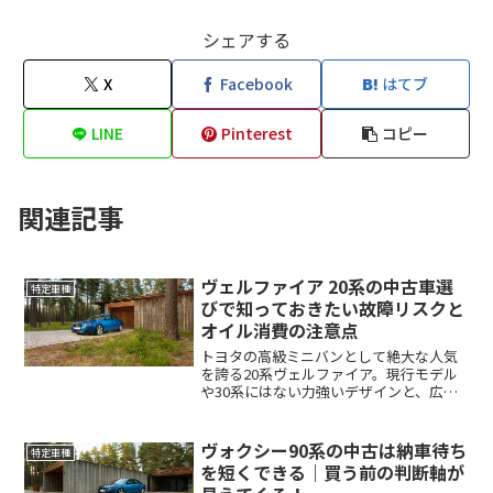
シェアする
X
Facebook
はてブ
LINE
Pinterest
コピー
関連記事
ヴェルファイア 20系の中古車選
特定車種
びで知っておきたい故障リスクと
オイル消費の注意点
トヨタの高級ミニバンとして絶大な人気
を誇る20系ヴェルファイア。現行モデル
や30系にはない力強いデザインと、広々
とした室内空間が魅力で、今なお中古車
市場で非常に高い需要があります。しか
し、年数が経過した中古車である以上、
ヴォクシー90系の中古は納車待ち
特定車種
故障や特有の不具合に...
を短くできる｜買う前の判断軸が