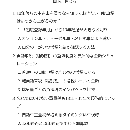
目次
10年落ちの中古車を買うなら知っておきたい自動車税
はいつから上がるのか？
「初度登録年月」から13年経過が大きな区切り
ガソリン車・ディーゼル車・軽自動車による違い
自分の車がいつ増税対象か確認する方法
自動車税（種別割）の重課制度と具体的な金額シミュ
レーション
普通車の自動車税は約15％の増税になる
軽自動車税（種別割）の増税ルールと金額
排気量ごとの負担増のインパクトを比較
忘れてはいけない重量税も13年・18年で段階的にアッ
プ
自動車重量税が増えるタイミングは車検時
13年経過と18年経過で変わる加算額