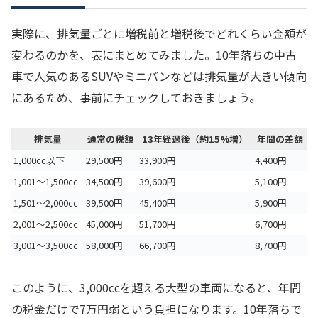
実際に、排気量ごとに増税前と増税後でどれくらい金額が
変わるのかを、表にまとめてみました。10年落ちの中古
車で人気のあるSUVやミニバンなどは排気量が大きい傾向
にあるため、事前にチェックしておきましょう。
排気量
通常の税額
13年経過後（約15%増）
年間の差額
1,000cc以下
29,500円
33,900円
4,400円
1,001〜1,500cc
34,500円
39,600円
5,100円
1,501〜2,000cc
39,500円
45,400円
5,900円
2,001〜2,500cc
45,000円
51,700円
6,700円
3,001〜3,500cc
58,000円
66,700円
8,700円
このように、3,000ccを超える大型の車両になると、年間
の税金だけで7万円弱という負担になります。10年落ちで