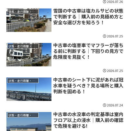
2026.07.26
雪国の中古車は塩カルサビの状態
状態・走行距離・年式
で判断する｜購入前の見極め方と
安全な選び方を知ろう！
2026.07.25
中古車の塩害車でマフラーが落ち
状態・走行距離・年式
る前に判断する｜下回りの見方で
危険度を見抜く！
2026.07.25
中古車のシート下に泥があれば冠
状態・走行距離・年式
水車を疑うべき？見る場所と購入
判断を固める！
2026.07.24
中古車の水没車の判定基準は室内
状態・走行距離・年式
フロア以上の浸水｜購入前の確認
で危険を避ける!