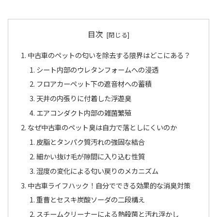
目次
中古車のペットの匂いを除去する限界はどこにある？
シート内部のウレタンフォームへの浸透
フロアカーペット下の遮音材への蓄積
天井の内張りに付着した浮遊臭
エアコンダクト内部の雑菌繁殖
なぜ中古車のペット臭は自力で落としにくいのか
皮脂とタンパク質汚れの強固な結合
細かい抜け毛が隙間に入り込む性質
湿度の変化による匂い戻りのメカニズム
中古車ライフハック！自分でできる効果的な消臭対策
重曹とセスキ炭酸ソーダの二段構え
スチームクリーナーによる熱殺菌と汚れ浮かし