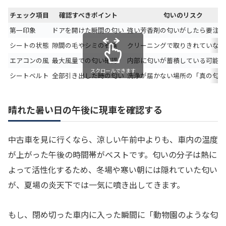
チェック項目
確認すべきポイント
匂いのリスク
第一印象
ドアを開けた瞬間の匂い
強い芳香剤の匂いがしたら要注意
シートの状態
隙間の毛やシミの有無
クリーニングで取りきれていない
エアコンの風
最大風量での匂い確認
内部に匂いが蓄積している可能性
スクロールできます
シートベルト
全部引き出した時の匂い
洗浄が届かない場所の「真の匂い
晴れた暑い日の午後に現車を確認する
中古車を見に行くなら、涼しい午前中よりも、車内の温度
が上がった午後の時間帯がベストです。匂いの分子は熱に
よって活性化するため、冬場や寒い朝には隠れていた匂い
が、夏場の炎天下では一気に噴き出してきます。
もし、閉め切った車内に入った瞬間に「動物園のような匂