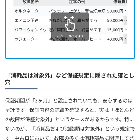
故障箇所
症状の例
修理費用の目
オルタネーター
バッテリー上がり、警告灯点灯
50,000円 〜 100,
エアコン関連
冷風が出ない、異音がする
50,000円 〜 150,
パワーウィンドウ
窓が開閉しない、異音がする
15,000円 〜 30,0
スクロールできます
ラジエーター
冷却水漏れ、オーバーヒート
40,000円 〜 80,0
「消耗品は対象外」など保証規定に隠された落とし
穴
保証期間が「3ヶ月」と設定されていても、安心するのは
早計です。保証内容の詳細を確認すると、実は「ほとんど
の故障が保証対象外」というケースがあるからです。特に
多いのが、「消耗品および油脂類は対象外」という規定で
す。中古車において、故障の多くは消耗部品に関連して発