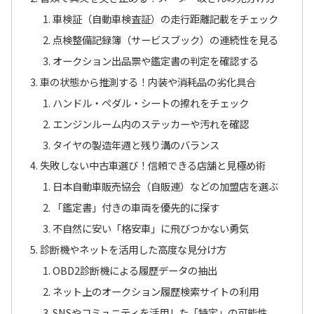
車検証（自動車検査証）の走行距離記載をチェック
点検整備記録簿（サービスブック）の連続性を見る
オークション出品票や鑑定書の判定を確認する
車の状態から推測する！内装や消耗品の劣化具合
ハンドル・ペダル・シートの擦れをチェック
エンジンルーム内のステッカーや汚れを確認
タイヤの製造年週と残り溝のバランス
失敗しない中古車選び！信頼できる店舗と見極め術
日本自動車販売協会（自販連）などの加盟店を選ぶ
「鑑定書」付きの車両を優先的に探す
不自然に安い「格安車」に飛びつかない勇気
診断機やネットを活用した高度な見分け方
OBD2診断機による履歴データの抽出
ネット上のオークション履歴検索サイトの利用
SNSやコミュニティを活用した「特定」の可能性