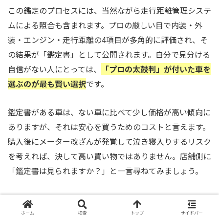
この鑑定のプロセスには、当然ながら走行距離管理システ
ムによる照合も含まれます。プロの厳しい目で内装・外
装・エンジン・走行距離の4項目が多角的に評価され、そ
の結果が「鑑定書」として公開されます。自分で見分ける
自信がない人にとっては、
「プロの太鼓判」が付いた車を
選ぶのが最も賢い選択
です。
鑑定書がある車は、ない車に比べて少し価格が高い傾向に
ありますが、それは安心を買うためのコストと言えます。
購入後にメーター改ざんが発覚して泣き寝入りするリスク
を考えれば、決して高い買い物ではありません。店舗側に
「鑑定書は見られますか？」と一言尋ねてみましょう。
不自然に安い「格安車」に飛びつかない勇気
ホーム
検索
トップ
サイドバー