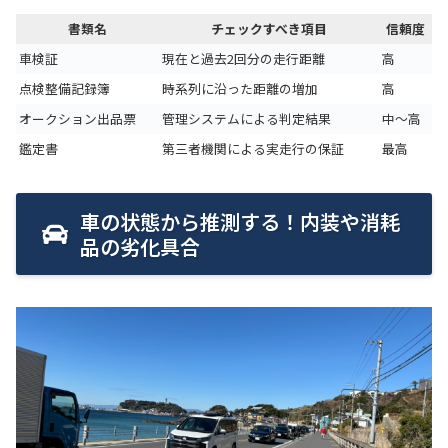
書類名
チェックすべき項目
信頼度
車検証
現在と過去2回分の走行距離
高
点検整備記録簿
時系列に沿った距離の増加
高
オークション出品票
管理システムによる判定結果
中〜高
鑑定書
第三者機関による実走行の保証
最高
車の状態から推測する！内装や消耗
品の劣化具合