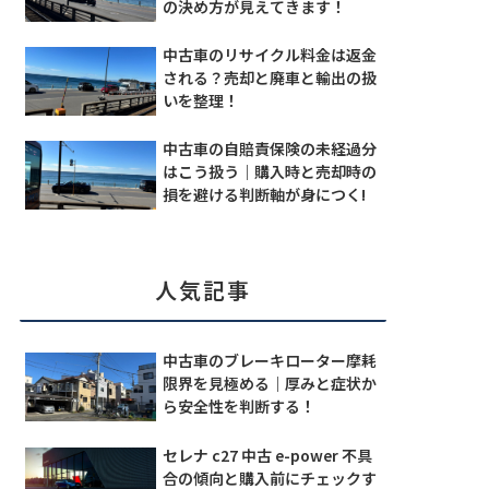
の決め方が見えてきます！
中古車のリサイクル料金は返金
される？売却と廃車と輸出の扱
いを整理！
中古車の自賠責保険の未経過分
はこう扱う｜購入時と売却時の
損を避ける判断軸が身につく!
人気記事
中古車のブレーキローター摩耗
限界を見極める｜厚みと症状か
ら安全性を判断する！
セレナ c27 中古 e-power 不具
合の傾向と購入前にチェックす