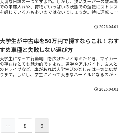
大切な日課の一つですよね。しかし、狭いスーパーの駐車場
での車庫入れや、荷物がいっぱいの状態での運転にストレス
を感じている方も多いのではないでしょうか。特に運転に自
信がない場合、駐車のしや...
2026.04.01
大学生が中古車を50万円で探すならこれ！おす
すめ車種と失敗しない選び方
大学生になって行動範囲を広げたいと考えたとき、マイカー
の存在はとても魅力的ですよね。通学やアルバイト、友人と
のドライブなど、車があれば大学生活の楽しみは一気に広が
ります。しかし、学生にとって大きなハードルとなるのが購
入費用と維持費の問題です...
2026.04.01
…
8
9