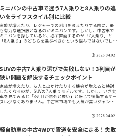
ミニバンの中古車で迷う7人乗りと8人乗りの違
いをライフスタイル別に比較
家族が増えたり、レジャーでの利用を考えたりする際に、最
も有力な選択肢となるのがミニバンです。しかし、中古車で
ミニバンを探していると、必ず直面するのが「7人乗り」と
「8人乗り」のどちらを選ぶべきかという悩みではないでしょ
うか。同じ車種であって...
2026.04.02
SUVの中古7人乗り選びで失敗しない！3列目が
狭い問題を解決するチェックポイント
家族が増えたり、友人と出かけたりする機会が増えると検討
したくなるのが、SUVの7人乗りモデルです。しかし、いざ実
車を見てみると「3列目が意外と狭い」と感じて後悔するケー
スは少なくありません。中古車市場でも人気が高いジャンル
ですが、居住性を無...
2026.04.02
軽自動車の中古4WDで雪道を安全に走る！失敗