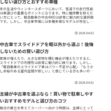
しない選び方とおすすめ車種
冬の生活やウィンタースポーツにおいて、雪道での走行性能
は車選びの重要なポイントになります。特に維持費を抑えた
い方にとって、軽自動車の中古4WDは非常に魅力的な選択肢
です。しかし、中古車市場には多種多様なモデルが存在し、
どれを選べば雪国でも安...
2026.04.02
中古車でスライドドアを軽以外から選ぶ！後悔
しないための賢い選び方
家族が増えたり、大きな荷物を積む機会が増えたりすると、
スライドドアの利便性は非常に魅力的に映ります。しかし、
「軽自動車のスライドドア車はパワー不足が心配」「もう少
し余裕のある室内空間が欲しい」と感じている方も多いので
はないでしょうか。中古車...
2026.04.01
主婦が中古車を選ぶなら！買い物で駐車しやす
いおすすめモデルと選び方のコツ
毎日の献立を考えてスーパーへ向かう時間は、主婦にとって