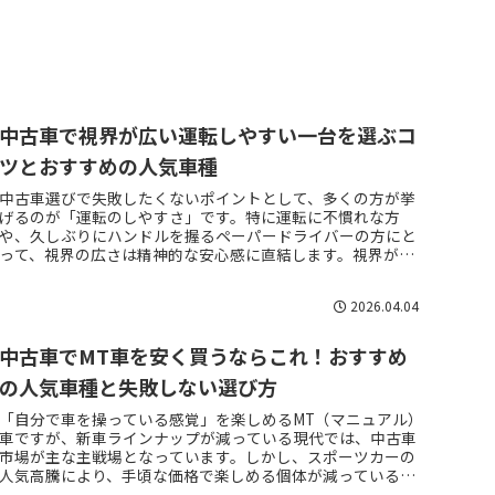
中古車で視界が広い運転しやすい一台を選ぶコ
ツとおすすめの人気車種
中古車選びで失敗したくないポイントとして、多くの方が挙
げるのが「運転のしやすさ」です。特に運転に不慣れな方
や、久しぶりにハンドルを握るペーパードライバーの方にと
って、視界の広さは精神的な安心感に直結します。視界が良
い車は、周囲の状況を素早く...
2026.04.04
中古車でMT車を安く買うならこれ！おすすめ
の人気車種と失敗しない選び方
「自分で車を操っている感覚」を楽しめるMT（マニュアル）
車ですが、新車ラインナップが減っている現代では、中古車
市場が主な主戦場となっています。しかし、スポーツカーの
人気高騰により、手頃な価格で楽しめる個体が減っているの
も事実です。この記事で...