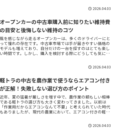
2026.04.03
オープンカーの中古車購入前に知りたい維持費
の目安と後悔しない維持のコツ
風を感じながら走るオープンカーは、多くのドライバーにと
って憧れの存在です。中古車市場では手が届きやすい価格の
モデルも増えており、自分だけの一台を探すのはとても楽し
い時間です。しかし、購入を検討する際にどうしても気にな
るのが、購入後の維持費で...
2026.04.03
軽トラの中古を農作業で使うならエアコン付き
が正解！失敗しない選び方のポイント
近年、夏の猛暑が厳しさを増す中で、農作業の頼もしい相棒
である軽トラの選び方も大きく変わってきました。以前は
「作業用だからエアコンなんて不要」と考えられていた時代
もありましたが、現代の農業において、エアコン付きの軽ト
ラはもはや贅沢品ではなく、...
2026.04.03