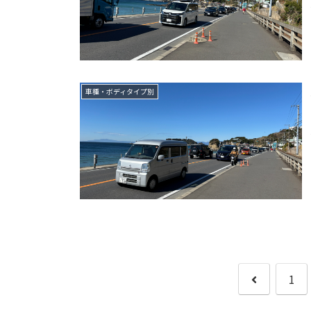
車種・ボディタイプ別
前
1
へ